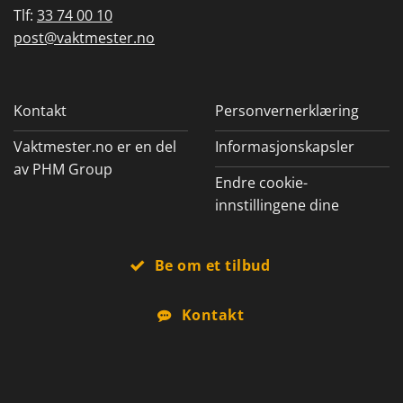
Tlf:
33 74 00 10
post@vaktmester.no
Kontakt
Personvernerklæring
Vaktmester.no er en del
Informasjonskapsler
av PHM Group
Endre cookie-
innstillingene dine
Be om et tilbud
Kontakt