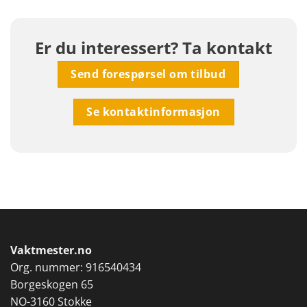
Er du interessert? Ta kontakt
Send forespørsel om tilbud
Se kontaktinformasjon
Vaktmester.no
Org. nummer: 916540434
Borgeskogen 65
NO-3160 Stokke