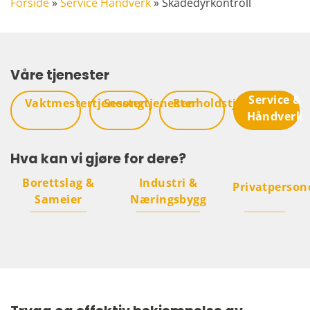
Forside
»
Service Håndverk
»
Skadedyrkontroll
Våre tjenester
Service &
Vaktmestertjenester
Sesongtjenester
Renholdstjenester
Håndverk
Hva kan vi gjøre for dere?
Borettslag &
Industri &
Privatperson
Sameier
Næringsbygg