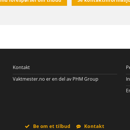
Kontakt
P
Vaktmester.no er en del av PHM Group
I
E
Be om et tilbud
Kontakt