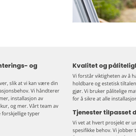
nterings- og
Kvalitet og pålitelig
Vi forstår viktigheten av å h
r, slik at vi kan være din
holdbare og estetisk tiltalend
llasjonsbehov. Vi håndterer
gjør. Vi bruker pålitelige m
er, installasjon av
for å sikre at alle installas
skur, og mer. Vårt team av
Tjenester tilpasset
 forskjellige typer
Vi vet at hvert prosjekt er un
spesifikke behov. Vi jobber 