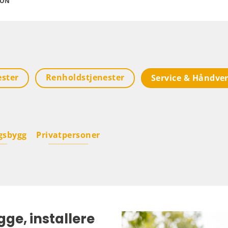
JON
ester
Renholdstjenester
Service & Håndve
gsbygg
Privatpersoner
gge, installere