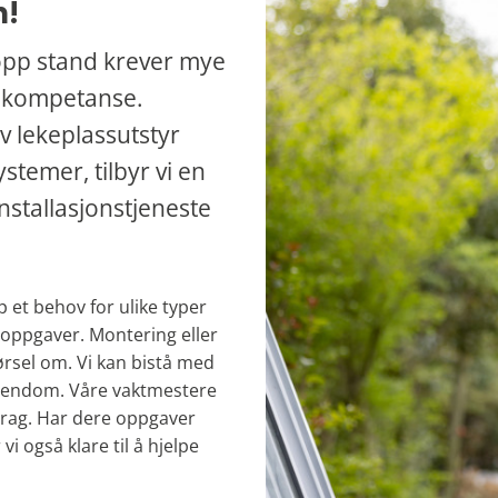
n!
topp stand krever mye
t kompetanse.
v lekeplassutstyr
ystemer, tilbyr vi en
installasjonstjeneste
p et behov for ulike typer
soppgaver. Montering eller
pørsel om. Vi kan bistå med
eiendom. Våre vaktmestere
rag. Har dere oppgaver
 også klare til å hjelpe