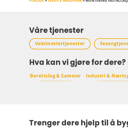
FORSIDE
»
SERVICE HÅNDVERK
»
MONTERING INSTALLAS
Våre tjenester
Vaktmestertjenester
Sesongtjen
Hva kan vi gjøre for dere?
Borettslag & Sameier
Industri & Nærin
Trenger dere hjelp til å by