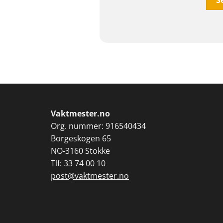
Vaktmester.no
Org. nummer: 916540434
Borgeskogen 65
NO-3160 Stokke
Tlf:
33 74 00 10
post@vaktmester.no